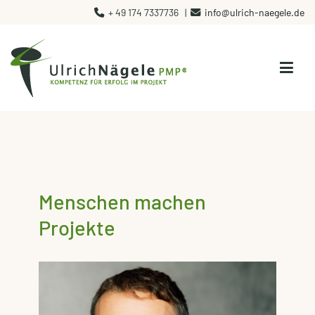
Zum
‭+ 49 174 7337736‬ |
info@ulrich-naegele.de
Inhalt
springen
Ulrich Nägele PMP
Kompetenz für Erfolg im Projekt
Menschen machen
Projekte